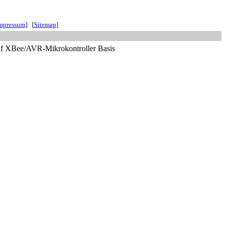
mpressum
] [
Sitemap
]
uf XBee/AVR-Mikrokontroller Basis