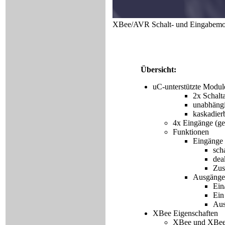
XBee/AVR Schalt- und Eing
Übersicht:
uC-unterstützte Modul
2x Schalt
unabhängi
kaskadierb
4x Eingänge (ge
Funktionen
Eingänge 
sch
dea
Zus
Ausgänge 
Ein
Ein
Aus
XBee Eigenschaften
XBee und XBee-