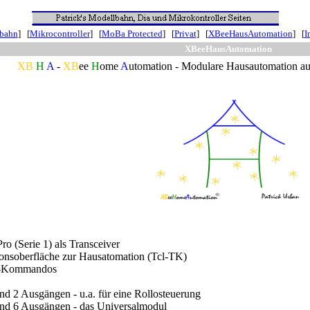
nbahn
] [
Mikrocontroller
] [
MoBa Protected
] [
Privat
] [
XBeeHausAutomation
] [
I
XBeeHausAutomation
XB
H
A
-
XB
ee
H
ome
A
utomation - Modulare Hausautomation a
ro (Serie 1) als Transceiver
onsoberfläche zur Hausatomation (Tcl-TK)
e-Kommandos
nd 2 Ausgängen - u.a. für eine Rollosteuerung
und 6 Ausgängen - das Universalmodul