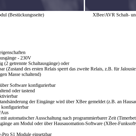
abemodul (Bestückungsseite) XBee/AVR Schalt- und Ein
eigenschaften
ausgänge - 230V
g (2 getrennte Schaltausgänge) oder
ar (Zustand des ersten Relais sperrt das zweite Relais, z.B. für Jalousi
gen Masse schaltend)
über Software konfigurierbar
altend oder tastend
ktivierbar
tandsänderung der Eingänge wird über XBee gemeldet (z.B. an Hausa
konfigurierbar
/Aus
 mit automatischer Ausschaltung nach programmierbarer Zeit (Timerbet
gänge am Modul oder über Hausauomation-Software (XBee-Funksoftw
Pro S1 Module einsetzbar