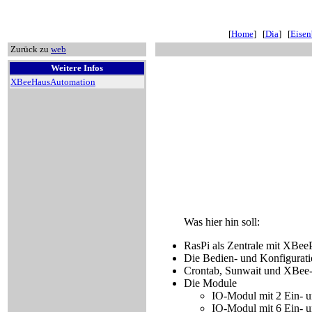
[
Home
] [
Dia
] [
Eise
Zurück zu
web
Weitere Infos
XBeeHausAutomation
Was hier hin soll:
RasPi als Zentrale mit XBeeP
Die Bedien- und Konfigurati
Crontab, Sunwait und XBe
Die Module
IO-Modul mit 2 Ein- u
IO-Modul mit 6 Ein- 