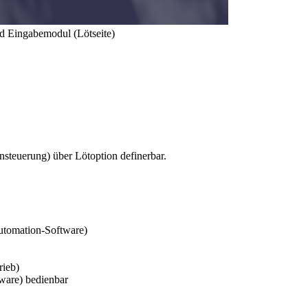
gabemodul (Lötseite)
ensteuerung) über Lötoption definerbar.
utomation-Software)
rieb)
are) bedienbar