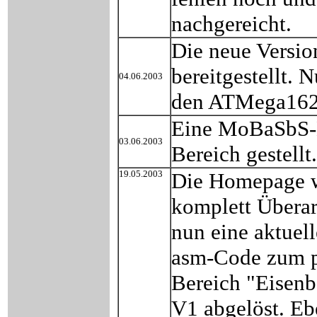
nachgereicht.
Die neue Versi
bereitgestellt.
04.06.2003
den ATMega162 
Eine MoBaSbS-B
03.06.2003
Bereich gestellt.
19.05.2003
Die Homepage w
komplett Überar
nun eine aktue
asm-Code zum p
Bereich "Eisen
V1 abgelöst. Ebe