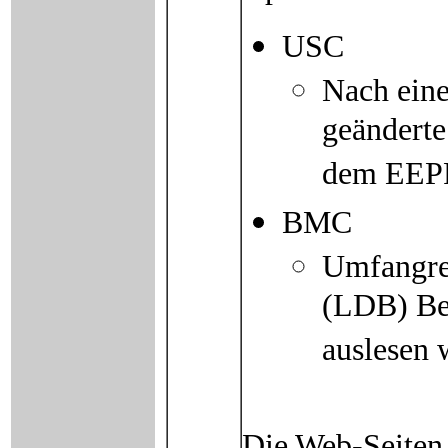
USC
Nach ein
geänderte
dem EEP
BMC
Umfangre
(LDB) Be
auslesen 
Die Web-Seiten