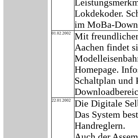
Leistungsmerkm
Lokdekoder. Sch
im MoBa-Downl
01.02.2002
Mit freundliche
Aachen findet s
Modelleisenbah
Homepage. Infos
Schaltplan und
Downloadbereic
22.01.2002
Die Digitale Sel
Das System best
Handreglern.
Auch der Assemb