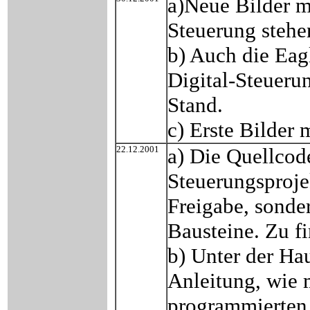
a)Neue Bilder m
Steuerung ste
b) Auch die Eag
Digital-Steueru
Stand.
c) Erste Bilder
22.12.2001
a) Die Quellco
Steuerungsproje
Freigabe, sonde
Bausteine. Zu f
b) Unter der Ha
Anleitung, wie
programmierten 