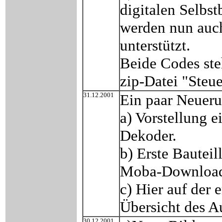
digitalen Selbst
werden nun auc
unterstützt.
Beide Codes st
zip-Datei "Steu
31.12.2001
Ein paar Neuer
a) Vorstellung 
Dekoder.
b) Erste Bauteil
Moba-Downloa
c) Hier auf der 
Übersicht des A
30.12.2001