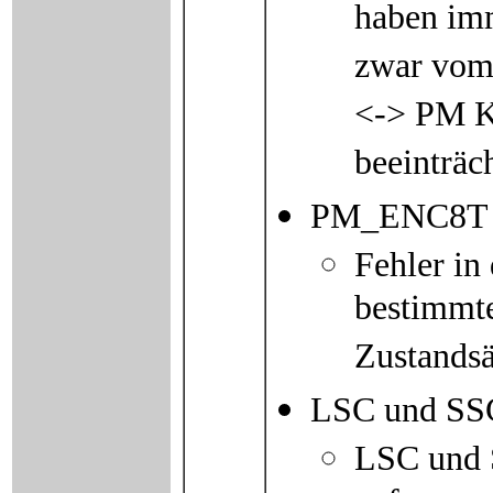
haben imm
zwar vom
<-> PM K
beeinträch
PM_ENC8T 
Fehler in
bestimmt
Zustandsä
LSC und SS
LSC und 