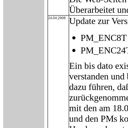
Überarbeitet un
24.04.2008
Update zur Ver
PM_ENC8T (
PM_ENC24
Ein bis dato ex
verstanden und 
dazu führen, da
zurückgenomme
mit den am 18.
und den PMs kon