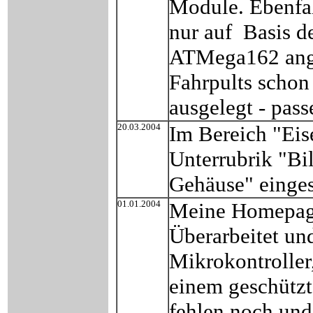
Module. Ebenfal
nur auf Basis d
ATMega162 angep
Fahrpults schon
ausgelegt - pass
20.03.2004
Im Bereich "Ei
Unterrubrik "B
Gehäuse" einges
01.01.2004
Meine Homepage
Überarbeitet und
Mikrokontroller,
einem geschützt
fehlen noch und