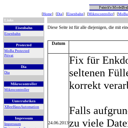
[
Home
] [
Dia
] [
Eisenbahn
] [
Mikrocontroller
] [
MoBa 
Links
Diese Seite ist für alle diejenigen, die mit 
Eisenbahn
Eisenbahn
Datum
Protected
MoBa Protected
Privat
Fix für Enkd
Dia
seltenen Fül
Dia
korrekt verar
Mikrocontroller
Mikrocontroller
Unterrubriken
Falls aufgrun
XBeeHausAutomation
Impressum
zu viele Dat
24.06.2013
Impressum