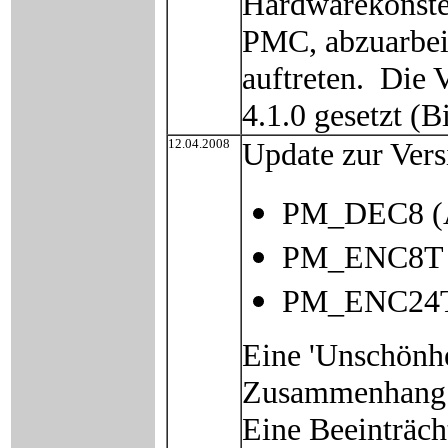
Hardwarekonstel
PMC, abzuarbeit
auftreten. Die
4.1.0 gesetzt (
12.04.2008
Update zur Ver
PM_DEC8 (A
PM_ENC8T (
PM_ENC24
Eine 'Unschönhe
Zusammenhang m
Eine Beeinträch