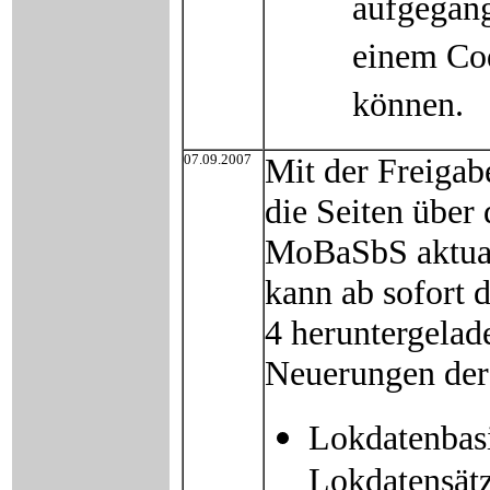
aufgegang
einem Cod
können.
07.09.2007
Mit der Freiga
die Seiten über
MoBaSbS aktual
kann ab sofort 
4 heruntergelad
Neuerungen der 
Lokdatenbas
Lokdatensätz