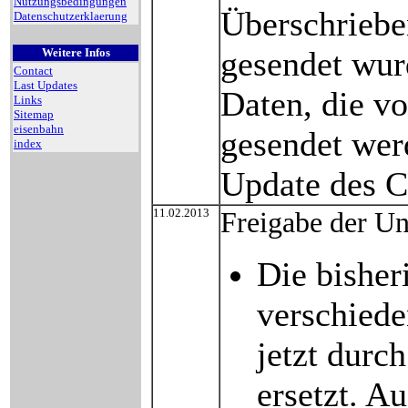
Nutzungsbedingungen
Überschriebe
Datenschutzerklaerung
gesendet wur
Weitere Infos
Contact
Last Updates
Daten, die v
Links
Sitemap
eisenbahn
gesendet wer
index
Update des Co
11.02.2013
Freigabe der U
Die bisher
verschied
jetzt durc
ersetzt. Au