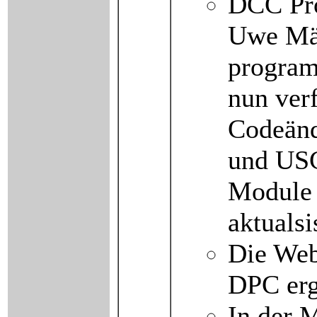
DCC Pro
Uwe Mäu
program
nun ver
Codeän
und USC
Module 
aktualsi
Die Web
DPC erg
In der 