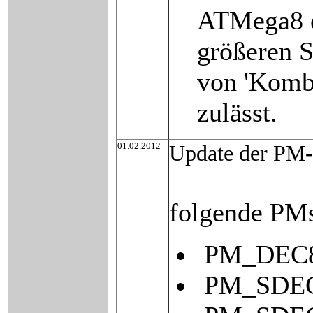
ATMega8 ei
größeren S
von 'Komb
zulässt.
01.02.2012
Update der PM-
folgende PMs
PM_DEC8 (
PM_SDEC4