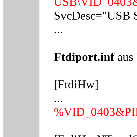
USB\VID_0403&
SvcDesc="USB Se
...
Ftdiport.inf
aus 
[FtdiHw]
...
%VID_0403&PI