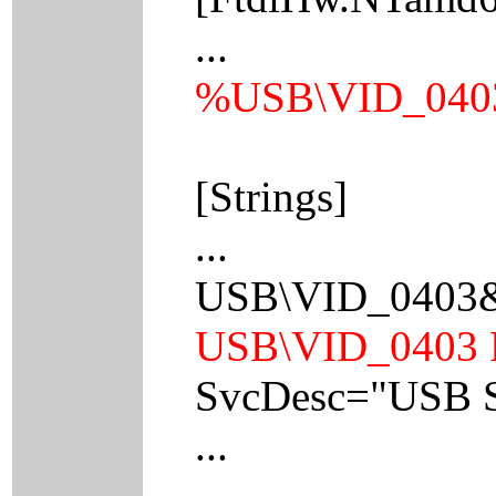
...
%USB\VID_0403
[Strings]
...
USB\VID_0403&P
USB\VID_0403 
SvcDesc="USB Se
...