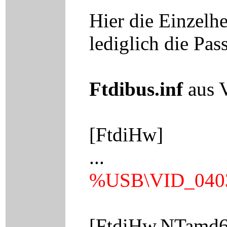
Hier die Einzelhe
lediglich die Pas
Ftdibus.inf
aus 
[FtdiHw]
...
%USB\VID_0403
[FtdiHw.NTamd6