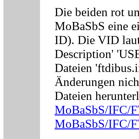
Die beiden rot u
MoBaSbS eine eig
ID). Die VID lau
Description' 'U
Dateien 'ftdibus.
Änderungen nicht
Dateien herunter
MoBaSbS/IFC/FT
MoBaSbS/IFC/FT