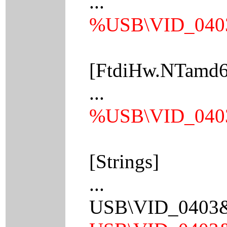
...
%USB\VID_0403
[FtdiHw.NTamd6
...
%USB\VID_0403
[Strings]
...
USB\VID_0403&P