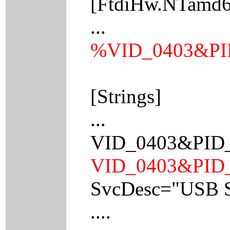
[FtdiHw.NTamd6
...
%VID_0403&PI
[Strings]
...
VID_0403&PID_6
VID_0403&PID_
SvcDesc="USB Se
....