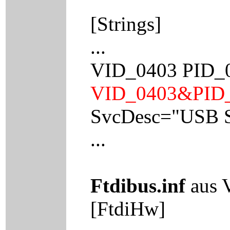
[Strings]
...
VID_0403 PID_0
VID_0403&PID_
SvcDesc="USB Se
...
Ftdibus.inf
aus 
[FtdiHw]