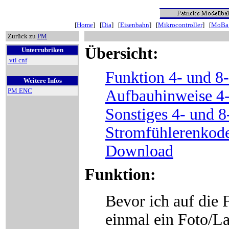
[
Home
] [
Dia
] [
Eisenbahn
] [
Mikrocontroller
] [
MoBa 
Zurück zu
PM
Übersicht:
Unterrubriken
vti cnf
Funktion 4- und 8
Weitere Infos
Aufbauhinweise 4-
PM ENC
Sonstiges 4- und 
Stromfühlerenkod
Download
Funktion:
Bevor ich auf die 
einmal ein Foto/La