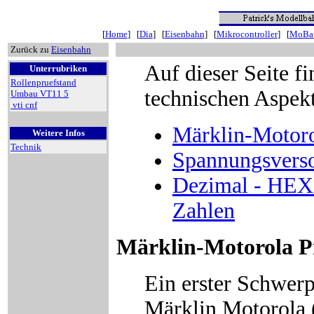
[
Home
] [
Dia
] [
Eisenbahn
] [
Mikrocontroller
] [
MoBa 
Zurück zu
Eisenbahn
Auf dieser Seite f
Unterrubriken
Rollenpruefstand
technischen Aspekt
Umbau VT11 5
vti cnf
Märklin-Motoro
Weitere Infos
Technik
Spannungsvers
Dezimal - HEX -
Zahlen
Märklin-Motorola P
Ein erster Schwerp
Märklin Motorola 