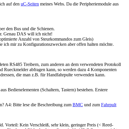
ich auf den
uC-Seiten
meines Webs. Da die Peripheriemodule aus
er den Bus und die Schienen.
. Genau DAS will ich nicht!
 optimierte Anzahl von Steurkommandos zum Gleis)
 ich mir zu Konfigurationszwecken aber offen halten möchte.
ndeten RS485 Treibern, zum anderen an dem verwendeten Protokoll
n und Rueckmelder abfragen kann, so werden dazu 4 Komponenten
ressen, die man z.B. für Handfahrpulte verwenden kann.
aus Bedienelementen (Schaltern, Tastern) bestehen. Erstere
? A4: Bitte lese die Beschreibung zum
BMC
und zum
Fahrpult
 Vorteil: Kein Verschleiß, sehr klein, geringer Preis (< Reed-