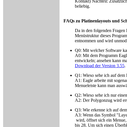
Kontakt) Nachteil: Zusätzli
beliebig.
FAQs zu Platinenlayouts und Sc
Da in den folgenden Fragen
Menüstruktur dieses Program
entnommen und wird unmodifi
Q0: Mit welcher Software kan
A0: Mit dem Programm Eagl
entwickeln; ansehen kann man
Download der Version 3.55
.
Q1: Wieso sehe ich auf dem E
A1: Eagle arbeite mit sogenan
Menueleiste kann man auswäh
Q2: Wieso sehe ich nur eine
A2: Der Polygonzug wird ers
Q3: Wie erkenne ich auf dem
A3: Wenn das Symbol "Layer
wird, öffnet sich ein Menue,
bis 28. Um sich einen Überbli