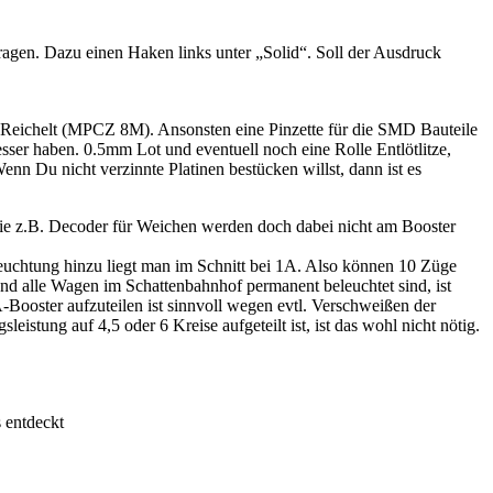
tragen. Dazu einen Haken links unter „Solid“. Soll der Ausdruck
i Reichelt (MPCZ 8M). Ansonsten eine Pinzette für die SMD Bauteile
ser haben. 0.5mm Lot und eventuell noch eine Rolle Entlötlitze,
enn Du nicht verzinnte Platinen bestücken willst, dann ist es
wie z.B. Decoder für Weichen werden doch dabei nicht am Booster
uchtung hinzu liegt man im Schnitt bei 1A. Also können 10 Züge
 und alle Wagen im Schattenbahnhof permanent beleuchtet sind, ist
Booster aufzuteilen ist sinnvoll wegen evtl. Verschweißen der
stung auf 4,5 oder 6 Kreise aufgeteilt ist, ist das wohl nicht nötig.
s entdeckt