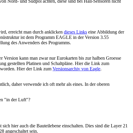
on Nord- und Südpol achten, diese sind bei Hall-Sensoren nicht
d, erreicht man durch anklicken
dieses Links
eine Abbildung der
 Menüstruktur ist dem Programm EAGLE in der Version 3.55
tellung des Anwenders des Programms.
ser Version kann man zwar nur Eurokarten bis zur halben Groesse
ng gestellten Platinen und Schaltpläne. Hier die Link zum
t worden. Hier der Link zum
Versionsarchiv von Eagle
.
tlich, daher verwende ich oft mehr als eines. In der oberen
n "in der Luft"?
 sich hier auch die Bauteilebene einschalten. Dies sind die Layer 21
28 angeschaltet sein.