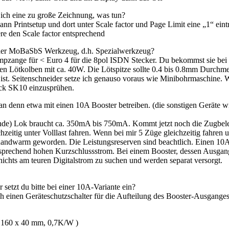
ich eine zu große Zeichnung, was tun?
ann Printsetup und dort unter Scale factor und Page Limit eine „1“ ein
re den Scale factor entsprechend
der MoBaSbS Werkzeug, d.h. Spezialwerkzeug?
impzange für < Euro 4 für die 8pol ISDN Stecker. Du bekommst sie be
en Lötkolben mit ca. 40W. Die Lötspitze sollte 0.4 bis 0.8mm Durchmes
 ist. Seitenschneider setze ich genauso voraus wie Minibohrmaschine. W
lack SK10 einzusprühen.
n denn etwa mit einen 10A Booster betreiben. (die sonstigen Geräte 
ende) Lok braucht ca. 350mA bis 750mA. Kommt jetzt noch die Zugbele
hzeitig unter Volllast fahren. Wenn bei mir 5 Züge gleichzeitig fahren
handwarm geworden. Die Leistungsreserven sind beachtlich. Einen 10A-
sprechend hohen Kurzschlussstrom. Bei einem Booster, dessen Ausgangslei
ichts am teuren Digitalstrom zu suchen und werden separat versorgt.
setzt du bitte bei einer 10A-Variante ein?
ch einen Geräteschutzschalter für die Aufteilung des Booster-Ausgange
 160 x 40 mm, 0,7K/W )