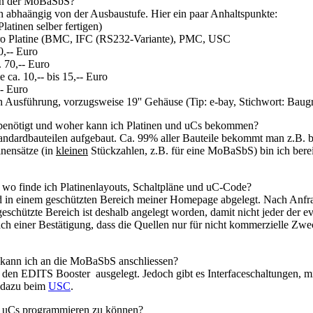
ten der MoBaSbS?
h abhaängig von der Ausbaustufe. Hier ein paar Anhaltspunkte:
Platinen selber fertigen)
pro Platine (BMC, IFC (RS232-Variante), PMC, USC
0,-- Euro
 70,-- Euro
 ca. 10,-- bis 15,-- Euro
-- Euro
h Ausführung, vorzugsweise 19'' Gehäuse (Tip: e-bay, Stichwort: Baug
 benötigt und woher kann ich Platinen und uCs bekommen?
ndardbauteilen aufgebaut. Ca. 99% aller Bauteile bekommt man z.B. b
inensätze (in
kleinen
Stückzahlen, z.B. für eine MoBaSbS) bin ich bereit
d wo finde ich Platinenlayouts, Schaltpläne und uC-Code?
d in einem geschützten Bereich meiner Homepage abgelegt. Nach Anfr
eschützte Bereich ist deshalb angelegt worden, damit nicht jeder der e
nach einer Bestätigung, dass die Quellen nur für nicht kommerzielle Z
 kann ich an die MoBaSbS anschliessen?
ür den EDITS Booster ausgelegt. Jedoch gibt es Interfaceschaltungen,
n dazu beim
USC
.
e uCs programmieren zu können?