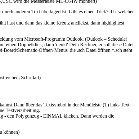
.B.USC wird die Messerleiste ML-C64W montiert)
durch anderen Text überlagert ist. Gibt es einen Trick? d.h. welchen
lt hast und dann das kleine Kreutz anclickst, dann highlightest
e Meldung vom Microsoft-Programm Outlook. (Outlook – Schedule)
n einen Doppelklick, dann 'denkt' Dein Rechner, er soll diese Datei
tei-Board/Schematic-Öffnen-Menüs' die .sch Datei öffnen.*.sch steht
treichen, Schriftart)
kannst Dann über das Textsymbol in der Menüleiste (T) links Text
ne Textverarbeitung.
ung - den Polygonzug - EINMAL klicken. Dann werden die
zu können)