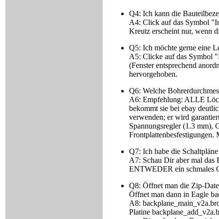
Q4: Ich kann die Bauteilbezei
A4: Click auf das Symbol "In
Kreutz erscheint nur, wenn d
Q5: Ich möchte gerne eine Le
A5: Clicke auf das Symbol "
(Fenster entsprechend anordn
hervorgehoben.
Q6: Welche Bohrerdurchmess
A6: Empfehlung: ALLE Löcher
bekommt sie bei ebay deutlich
verwenden; er wird garantiert
Spannungsregler (1.3 mm), G
Frontplattenbesfestigungen
Q7: Ich habe die Schaltplä
A7: Schau Dir aber mal das B
ENTWEDER ein schmales ODE
Q8: Öffnet man die Zip-Date
Öffnet man dann in Eagle ba
A8: backplane_main_v2a.brd 
Platine backplane_add_v2a.br