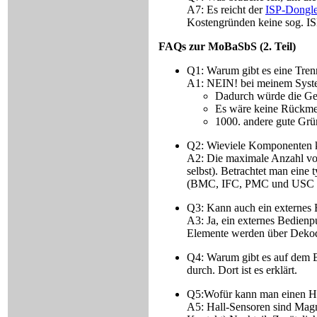
A7: Es reicht der
ISP-Dongl
Kostengründen keine sog. IS
FAQs zur MoBaSbS (2. Teil)
Q1: Warum gibt es eine Tren
A1: NEIN! bei meinem Syste
Dadurch würde die Ges
Es wäre keine Rückmel
1000. andere gute Grün
Q2: Wieviele Komponenten 
A2: Die maximale Anzahl von
selbst). Betrachtet man ein
(BMC, IFC, PMC und USC benö
Q3: Kann auch ein externes 
A3: Ja, ein externes Bedienp
Elemente werden über Dekod
Q4: Warum gibt es auf dem 
durch. Dort ist es erklärt.
Q5:Wofür kann man einen Ha
A5: Hall-Sensoren sind Magne