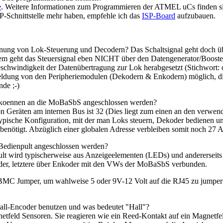
e
. Weitere Informationen zum Programmieren der ATMEL uCs finden s
P-Schnittstelle mehr haben, empfehle ich das
ISP-Board
aufzubauen.
nung von Lok-Steuerung und Decodern? Das Schaltsignal geht doch üb
m geht das Steuersignal eben NICHT über den Datengenerator/Booster
chwindigkeit der Datenübertragung zur Lok herabgesetzt (Stichwort:
dung von den Peripheriemodulen (Dekodern & Enkodern) möglich, die
de ;-)
koennen an die MoBaSbS angeschlossen werden?
 Geräten am internen Bus ist 32 (Dies liegt zum einen an den verwe
e typische Konfiguration, mit der man Loks steuern, Dekoder bediene
tigt. Abzüglich einer globalen Adresse verbleiben somit noch 27 Ad
Bedienpult angeschlossen werden?
ult wird typischerweise aus Anzeigeelementen (LEDs) und andererseits 
er, letztere über Enkoder mit den VWs der MoBaSbS verbunden.
BMC Jumper, um wahlweise 5 oder 9V-12 Volt auf die RJ45 zu jumpern
ll-Encoder benutzen und was bedeutet "Hall"?
tfeld Sensoren. Sie reagieren wie ein Reed-Kontakt auf ein Magnetfeld.