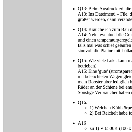
Q13: Beim Ausdruck erhalte 
A13: Ins Dateimenü – File, d
größer werden, dann verände
Q14: Brauche ich zum Bau 
A14: Nein. eventuell die Cr
und einen temperaturgeregelt
falls mal was schief gelaufen
sinnvoll die Platine mit Löt
Q15: Wie viele Loks kann ma
betrieben)
A15: Eine 'gute' (stromspar
mit beleuchteten Wagen gleic
mein Booster aber lediglich 
Räder an der Schiene bei ent
Sonstige Verbraucher haben n
Q16:
1) Welchen Kühlkörper 
2) Bei Reichelt habe i
A16
zu 1) V 6506K (100 x