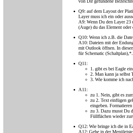
von Dir gefundene Bezeichn
Q9: auf dem Layout der Plati
Layer muss ich ein oder auss
A9: Wenn Du den Layer 23 und
(Auge) du das Element oder du
Q10: Wenn ich z.B. die Date
A10: Dateien mit der Endung 
mit Outlook öffnen. In diese
für Schematic (Schaltplan),*.
Q11:
1. gibt es bei Eagle e
2. Man kann ja selbst 
3. Wie komme ich nach
A11:
zu 1. Nein, gibt es zum
zu 2. Text einfügen g
eingeben. Formatieren 
zu 3. Dazu musst Du 
Füllflächen wieder z
Q12: Wie bringe ich die in E
A12: Gehe in der Menüleiste