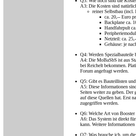
Q3: Wie hoch sind die Kos
A3: Die Kosten sind natürlic
reiner Selbstbau (incl. 
ca. 20,-- Euro 
Backplane ca. 1
Handfahrpult ca.
Peripheriemodule
Netzteil: ca. 25,
Gehäuse: je nac
Q4: Werden Spezialbauteile
A4: Die MoBaSbS ist aus Sta
bei Reichelt bekommen. Plat
Forum angefragt werden.
Q5: Gibt es Bauteillisten un
A5: Diese Informationen sin
Seiten weiter zu geben. Der g
auf diese Quellen hat. Erst 
zugegriffen werden.
Q6: Welche Art von Booster
A6: Das System ist direkt f
kann. Weitere Informatione
Q7: Was brauche ich, um di