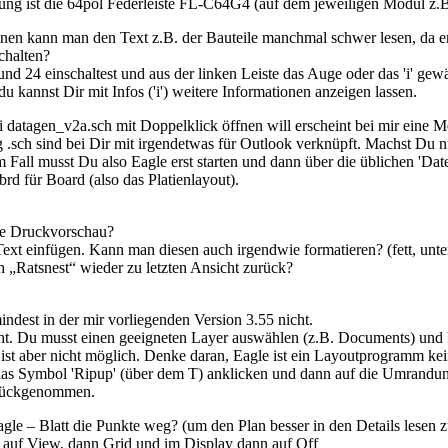
ung ist die 64pol Federleiste FL-C64G4 (auf dem jeweiligen Modul z
nen kann man den Text z.B. der Bauteile manchmal schwer lesen, da er 
chalten?
 24 einschaltest und aus der linken Leiste das Auge oder das 'i' gewäh
 kannst Dir mit Infos ('i') weitere Informationen anzeigen lassen.
i datagen_v2a.sch mit Doppelklick öffnen will erscheint bei mir ein
.sch sind bei Dir mit irgendetwas für Outlook verknüpft. Machst Du nu
m Fall musst Du also Eagle erst starten und dann über die üblichen 'Da
brd für Board (also das Platienlayout).
ine Druckvorschau?
Text einfügen. Kann man diesen auch irgendwie formatieren? (fett, unters
 „Ratsnest“ wieder zu letzten Ansicht zurück?
indest in der mir vorliegenden Version 3.55 nicht.
eht. Du musst einen geeigneten Layer auswählen (z.B. Documents) und 
ist aber nicht möglich. Denke daran, Eagle ist ein Layoutprogramm kei
das Symbol 'Ripup' (über dem T) anklicken und dann auf die Umrand
urückgenommen.
agle – Blatt die Punkte weg? (um den Plan besser in den Details lesen 
 auf View, dann Grid und im Display dann auf Off