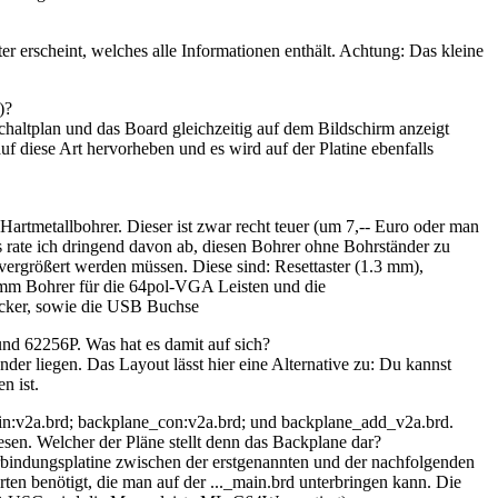
er erscheint, welches alle Informationen enthält. Achtung: Das kleine
)?
altplan und das Board gleichzeitig auf dem Bildschirm anzeigt
f diese Art hervorheben und es wird auf der Platine ebenfalls
tmetallbohrer. Dieser ist zwar recht teuer (um 7,-- Euro oder man
ngs rate ich dringend davon ab, diesen Bohrer ohne Bohrständer zu
e vergrößert werden müssen. Diese sind: Resettaster (1.3 mm),
 3mm Bohrer für die 64pol-VGA Leisten und die
ecker, sowie die USB Buchse
 62256P. Was hat es damit auf sich?
er liegen. Das Layout lässt hier eine Alternative zu: Du kannst
 ist.
in:v2a.brd; backplane_con:v2a.brd; und backplane_add_v2a.brd.
n. Welcher der Pläne stellt denn das Backplane dar?
rbindungsplatine zwischen der erstgenannten und der nachfolgenden
ten benötigt, die man auf der ..._main.brd unterbringen kann. Die