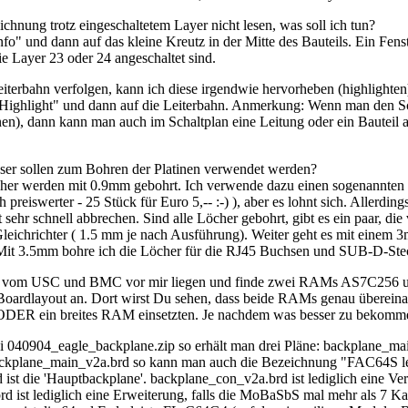
chnung trotz eingeschaltetem Layer nicht lesen, was soll ich tun?
fo" und dann auf das kleine Kreutz in der Mitte des Bauteils. Ein Fenst
ie Layer 23 oder 24 angeschaltet sind.
iterbahn verfolgen, kann ich diese irgendwie hervorheben (highlighten
Highlight" und dann auf die Leiterbahn. Anmerkung: Wenn man den Sch
en), dann kann man auch im Schaltplan eine Leitung oder ein Bauteil au
er sollen zum Bohren der Platinen verwendet werden?
 werden mit 0.9mm gebohrt. Ich verwende dazu einen sogenannten Har
 preiswerter - 25 Stück für Euro 5,-- :-) ), aber es lohnt sich. Allerdi
 sehr schnell abbrechen. Sind alle Löcher gebohrt, gibt es ein paar, di
leichrichter ( 1.5 mm je nach Ausführung). Weiter geht es mit einem
. Mit 3.5mm bohre ich die Löcher für die RJ45 Buchsen und SUB-D-St
ne vom USC und BMC vor mir liegen und finde zwei RAMs AS7C256 und
oardlayout an. Dort wirst Du sehen, dass beide RAMs genau übereinand
R ein breites RAM einsetzten. Je nachdem was besser zu bekommen
i 040904_eagle_backplane.zip so erhält man drei Pläne: backplane_ma
ckplane_main_v2a.brd so kann man auch die Bezeichnung "FAC64S lese
ist die 'Hauptbackplane'. backplane_con_v2a.brd ist lediglich eine Ve
d ist lediglich eine Erweiterung, falls die MoBaSbS mal mehr als 7 Kar