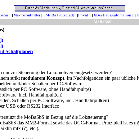
nbahn
] [
Mikrocontroller
] [
MoBa Protected
] [
Privat
] [
XBeeHausAutomation
] [
I
MoBaSbS
s)
l)
l)
nd Schaltplänen
nur zur Steuerung der Lokomotiven eingesetzt werden?
inem strikt
modularem Konzept
. Im Nachfolgenden ein paar übliche 
elden und/oder Schalten per PC-Software
esslich per PC-Software, ohne Handfahrpult(e)
oftware, incl. Handfahrpult(en)
den, Schalten per PC-Software, incl. Handfahrpult(en)
per USB oder RS232 Interface
terstützt die MoBaSbS in Bezug auf die Loksteuerung?
 MoBaSbS das MM2-Format sowie das DCC-Format. Prinzipiell ist es mö
ärklin mfx (?), etc.).