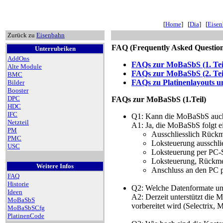
[
Home
] [
Dia
] [
Eise
Zurück zu
Eisenbahn
FAQ (Frequently Asked Question
Unterrubriken
AddOns
FAQs zur MoBaSbS (1. Tei
Alte Module
FAQs zur MoBaSbS (2. Tei
BMC
FAQs zu Platinenlayouts u
Bilder
Booster
DPC
FAQs zur MoBaSbS (1.Teil)
HDC
IFC
Q1: Kann die MoBaSbS auch 
Netzteil
A1: Ja, die MoBaSbS folgt e
PM
Ausschliesslich Rückm
PMC
Loksteuerung ausschli
USC
Loksteuerung per PC-S
Loksteuerung, Rückmel
Weitere Infos
Anschluss an den PC 
FAQ
Historie
Q2: Welche Datenformate un
Ideen
A2: Derzeit unterstützt die
MoBaSbS
vorbereitet wird (Selectrix, M
MoBaSbSCfg
PlatinenCode