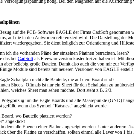
che Versorgungsspannung nötig. Bei den Magneten auf die Ausrichtung v
haltplänen
 Bezug auf die PCB-Software EAGLE der Firma CadSoft genommen wir
ms, auf die in den Antworten referenziert wird. Die Darstellung der
ziert wiedergegeben. Sie dient lediglich zur Orientierung und Hilfes
n ich die vorhanden Pläne der einzelnen Platinen betrachten, lesen?
e das bei
CadSoft
als Freewareversion kostenfrei zu haben ist. Mit die
 aber beliebig große Dateien. Damit also auch die von mir zur Verfügu
 Einige Module sind bereits mit neueren Versionen von EAGLE erstell
agle Schaltplan nicht alle Bauteile, die auf dem Board sind?
nten Sheets. Oftmals ist nur ein Sheet für den Schaltplan zu unübersich
len, welches Sheet man sehen möchte. Dort steht z.B. 2/3.
n Polygonzug um die Eagle Boards und alle Massepunkte (GND) hänge
t gefüllt, wenn das Symbol "Ratsnest" angeklickt wurde.
 Board, wo Bauteile platziert werden?
" angeklickt
 in dem alle Ebenen einer Platine angezeigt werden. Unter anderem lässt
ck über die Platine zu verschaffen, sollten einmal alle Layer von 1 bis 